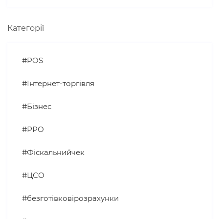
Категорії
#POS
#Інтернет-торгівля
#Бізнес
#РРО
#Фіскальнийчек
#ЦСО
#безготівковірозрахунки