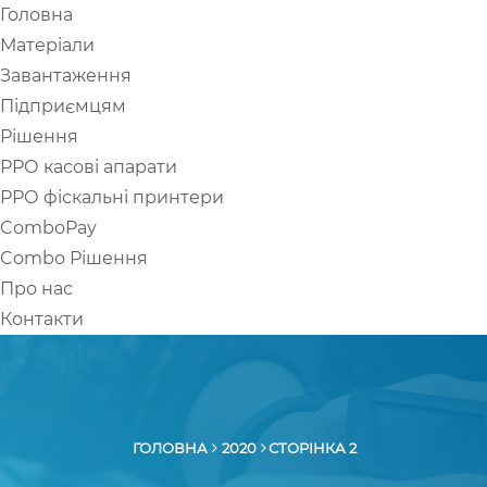
Головна
UA
RU
Матеріали
Завантаження
Підприємцям
Рішення
РРО касові апарати
РРО фіскальні принтери
ComboPay
Combo Рішення
Про нас
Контакти
ГОЛОВНА
2020
СТОРІНКА 2