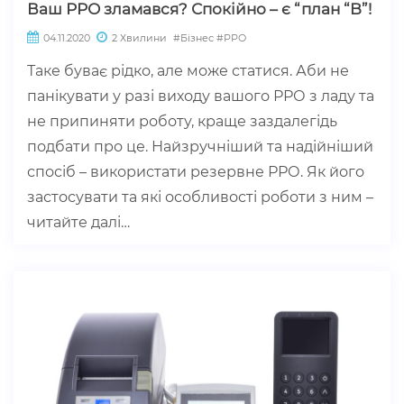
Ваш РРО зламався? Спокійно – є “план “B”!
04.11.2020
2 Хвилини
#Бізнес
#РРО
Таке буває рідко, але може статися. Аби не
панікувати у разі виходу вашого РРО з ладу та
не припиняти роботу, краще заздалегідь
подбати про це. Найзручніший та надійніший
спосіб – використати резервне РРО. Як його
застосувати та які особливості роботи з ним –
читайте далі…